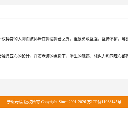
一双异常的大脚而被排斥在舞蹈舞台之外，但是勇敢坚强，坚持不懈，等
者独具匠心的设计。在窦老师的点拨下，学生的观察、想象力和同理心都
亲近母语 版权所有 Copyright Since 2001-2026 苏ICP备
11038145
号